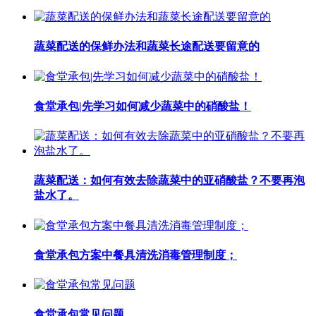
蔬菜配送的保鲜办法和蔬菜长途配送要留意的
食堂承包|先学习如何减少蔬菜中的硝酸盐！
蔬菜配送：如何有效去除蔬菜中的亚硝酸盐？不要再泡
盐水了。
食堂承包方案中餐具清洗消毒管理制度；
食堂承包常见问题