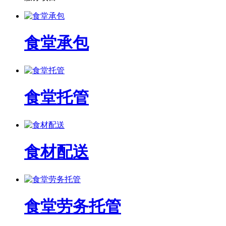
食堂承包
食堂托管
食材配送
食堂劳务托管