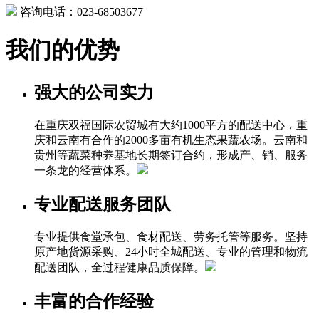
咨询电话：023-68503677
我们的优势
强大的公司实力
在重庆双福国际农贸城有大约1000平方的配送中心，重
庆和云南有合作的2000多亩有机生态果蔬农场。云南和
贵州等蔬菜种养基地长期签订合约，形成产、销、服务
一条龙的经营体系。
专业配送服务团队
专业提供食堂承包、食材配送、劳务托管等服务。坚持
原产地货源采购、24小时全城配送、专业的管理和物流
配送团队，全过程健康品质保障。
丰富的合作经验