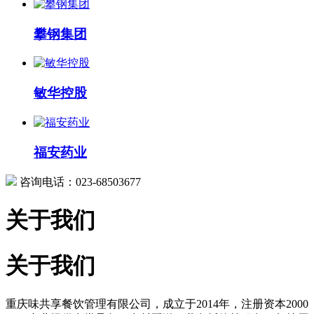
攀钢集团
敏华控股
福安药业
咨询电话：023-68503677
关于我们
关于我们
重庆味共享餐饮管理有限公司，成立于2014年，注册资本2000