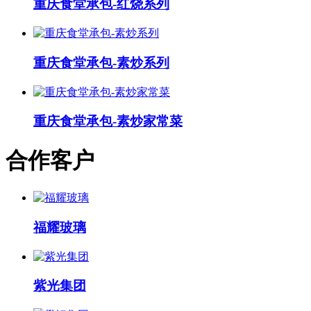
重庆食堂承包-红烧系列
重庆食堂承包-素炒系列
重庆食堂承包-素炒家常菜
合作客户
福耀玻璃
紫光集团