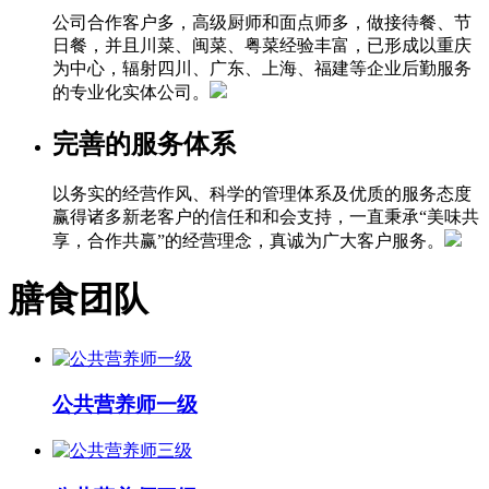
公司合作客户多，高级厨师和面点师多，做接待餐、节
日餐，并且川菜、闽菜、粤菜经验丰富，已形成以重庆
为中心，辐射四川、广东、上海、福建等企业后勤服务
的专业化实体公司。
完善的服务体系
以务实的经营作风、科学的管理体系及优质的服务态度
赢得诸多新老客户的信任和和会支持，一直秉承“美味共
享，合作共赢”的经营理念，真诚为广大客户服务。
膳食团队
公共营养师一级