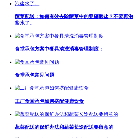
蔬菜配送：如何有效去除蔬菜中的亚硝酸盐？不要再泡
盐水了。
食堂承包方案中餐具清洗消毒管理制度；
食堂承包常见问题
工厂食堂承包如何搭配健康饮食
蔬菜配送的保鲜办法和蔬菜长途配送要留意的