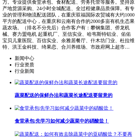
万。专业提供食堂承包、食材配送、劳务托管等服务。坚持原
产地货源采购、24小时全城配送、全过程健康品质保障。有专
业的管理和物流配送团队，在重庆双福国际农贸城有大约1000
平方的配送中心，在重庆和云南有合作的2000多亩有机生态果
蔬农场。（排名不分先后）合作客户有：攀钢集团、侨龙机
械、赛力盟电机 起重机厂、至信实业、哈韦斯特铝业、佑佑
宝贝儿童医院、百信实业、余雅居餐厅、什木坊门业、杜拉维
特、洪王金科技、绮果恋、合川养殖场、市政府网上超市…
新闻中心
行业资质
行业新闻
蔬菜配送的保鲜办法和蔬菜长途配送要留意的
食堂承包|先学习如何减少蔬菜中的硝酸盐！