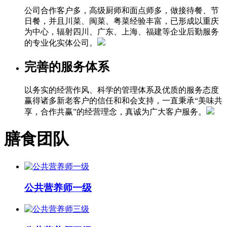
公司合作客户多，高级厨师和面点师多，做接待餐、节
日餐，并且川菜、闽菜、粤菜经验丰富，已形成以重庆
为中心，辐射四川、广东、上海、福建等企业后勤服务
的专业化实体公司。
完善的服务体系
以务实的经营作风、科学的管理体系及优质的服务态度
赢得诸多新老客户的信任和和会支持，一直秉承“美味共
享，合作共赢”的经营理念，真诚为广大客户服务。
膳食团队
公共营养师一级