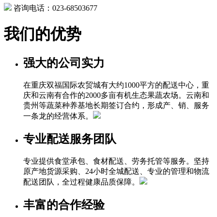
咨询电话：023-68503677
我们的优势
强大的公司实力
在重庆双福国际农贸城有大约1000平方的配送中心，重
庆和云南有合作的2000多亩有机生态果蔬农场。云南和
贵州等蔬菜种养基地长期签订合约，形成产、销、服务
一条龙的经营体系。
专业配送服务团队
专业提供食堂承包、食材配送、劳务托管等服务。坚持
原产地货源采购、24小时全城配送、专业的管理和物流
配送团队，全过程健康品质保障。
丰富的合作经验